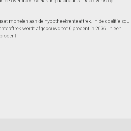
 de overdrachtsbelasting haalbaar is. Daarover is op
 gaat morrelen aan de hypotheekrenteaftrek. In de coalitie zou
enteaftrek wordt afgebouwd tot 0 procent in 2036. In een
 procent.