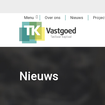
Skip
to
content
Menu
Over ons
Nieuws
Projec
Nieuws