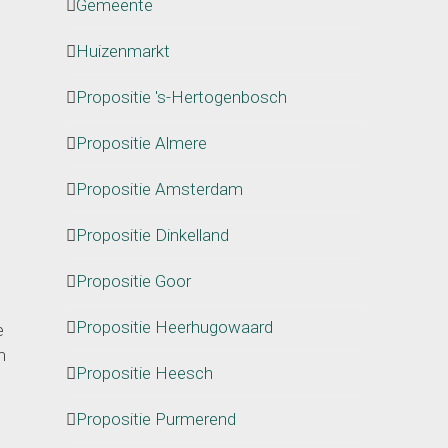
Gemeente
Huizenmarkt
Propositie 's-Hertogenbosch
Propositie Almere
Propositie Amsterdam
Propositie Dinkelland
Propositie Goor
Propositie Heerhugowaard
e
m
Propositie Heesch
Propositie Purmerend
.