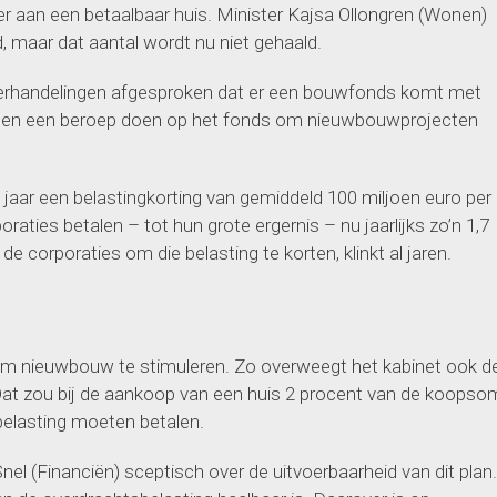
aan een betaalbaar huis. Minister Kajsa Ollongren (Wonen)
d, maar dat aantal wordt nu niet gehaald.
nderhandelingen afgesproken dat er een bouwfonds komt met
nnen een beroep doen op het fonds om nieuwbouwprojecten
aar een belastingkorting van gemiddeld 100 miljoen euro per
oraties betalen – tot hun grote ergernis – nu jaarlijks zo’n 1,7
de corporaties om die belasting te korten, klinkt al jaren.
len om nieuwbouw te stimuleren. Zo overweegt het kabinet ook d
 Dat zou bij de aankoop van een huis 2 procent van de koopso
belasting moeten betalen.
el (Financiën) sceptisch over de uitvoerbaarheid van dit plan