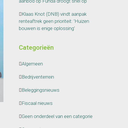
aanbod op Funda droogt snel op
Klaas Knot (DNB) vindt aanpak
renteaftrek geen prioriteit: ’Huizen
bouwen is enige oplossing’
Categorieën
Algemeen
Bedrijventerrein
Beleggingsnieuws
Fiscaal nieuws
Geen onderdeel van een categorie