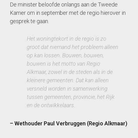
De minister beloofde onlangs aan de Tweede
Kamer om in september met de regio hierover in
gesprek te gaan.
Het woningtekort in de regio is zo
groot dat niemand het probleem alleen
op kan lossen. Bouwen, bouwen,
bouwen is het motto van Regio
Alkmaar, zowel in de steden als in de
kleinere gemeenten. Dat kan alleen
versneld worden in samenwerking
tussen gemeenten, provincie, het Rijk
en de ontwikkelaars.
– Wethouder Paul Verbruggen (Regio Alkmaar)