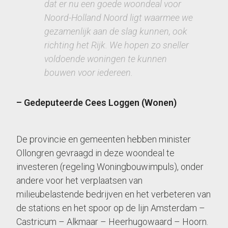
dat er nu een goede woondeal voor
Noord-Holland Noord ligt waarmee we
gezamenlijk aan de slag kunnen, ook
richting het Rijk. We hopen zo sneller
voldoende woningen te kunnen
bouwen voor iedereen.
– Gedeputeerde Cees Loggen (Wonen)
De provincie en gemeenten hebben minister
Ollongren gevraagd in deze woondeal te
investeren (regeling Woningbouwimpuls), onder
andere voor het verplaatsen van
milieubelastende bedrijven en het verbeteren van
de stations en het spoor op de lijn Amsterdam –
Castricum – Alkmaar – Heerhugowaard – Hoorn.