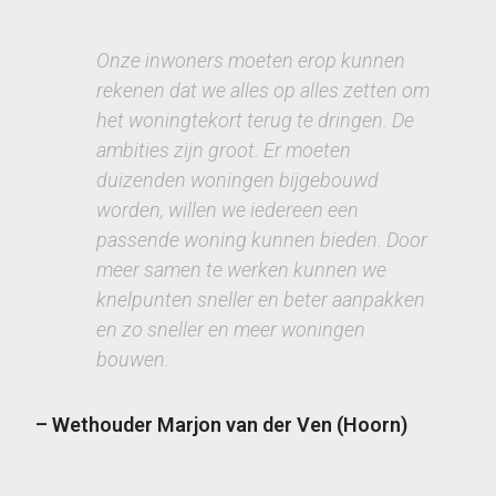
Onze inwoners moeten erop kunnen
rekenen dat we alles op alles zetten om
het woningtekort terug te dringen. De
ambities zijn groot. Er moeten
duizenden woningen bijgebouwd
worden, willen we iedereen een
passende woning kunnen bieden. Door
meer samen te werken kunnen we
knelpunten sneller en beter aanpakken
en zo sneller en meer woningen
bouwen.
– Wethouder Marjon van der Ven (Hoorn)