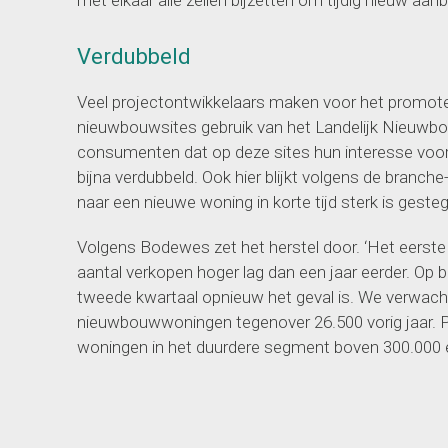
met elkaar alle zeilen bijzetten om tijdig nieuw aan
Verdubbeld
Veel projectontwikkelaars maken voor het promot
nieuwbouwsites gebruik van het Landelijk Nieuwbo
consumenten dat op deze sites hun interesse voor ee
bijna verdubbeld. Ook hier blijkt volgens de branch
naar een nieuwe woning in korte tijd sterk is geste
Volgens Bodewes zet het herstel door. ‘Het eerste
aantal verkopen hoger lag dan een jaar eerder. Op b
tweede kwartaal opnieuw het geval is. We verwach
nieuwbouwwoningen tegenover 26.500 vorig jaar. Po
woningen in het duurdere segment boven 300.000 e