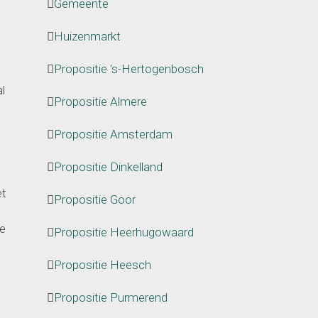
Gemeente
Huizenmarkt
Propositie 's-Hertogenbosch
l
Propositie Almere
Propositie Amsterdam
Propositie Dinkelland
et
Propositie Goor
te
Propositie Heerhugowaard
Propositie Heesch
Propositie Purmerend