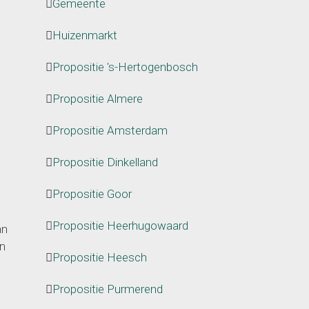
Gemeente
Huizenmarkt
Propositie 's-Hertogenbosch
Propositie Almere
Propositie Amsterdam
Propositie Dinkelland
Propositie Goor
Propositie Heerhugowaard
an
en
Propositie Heesch
Propositie Purmerend