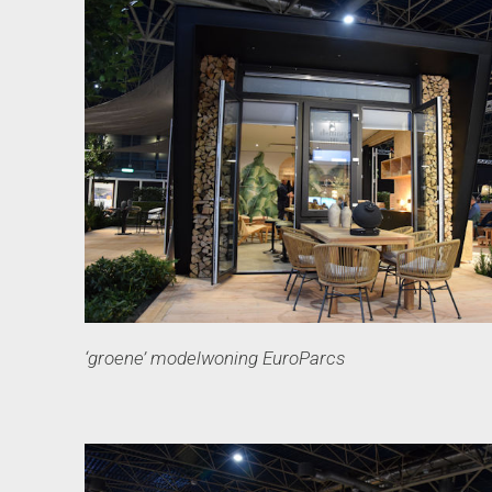
‘groene’ modelwoning EuroParcs