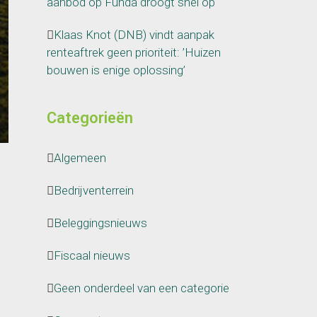
aanbod op Funda droogt snel op
Klaas Knot (DNB) vindt aanpak
renteaftrek geen prioriteit: ’Huizen
bouwen is enige oplossing’
Categorieën
Algemeen
Bedrijventerrein
Beleggingsnieuws
Fiscaal nieuws
Geen onderdeel van een categorie