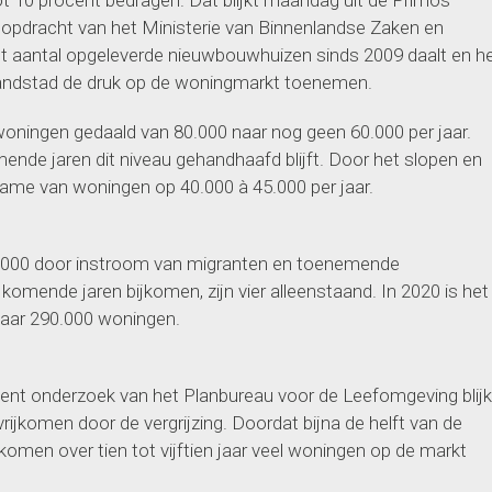
ot 10 procent bedragen. Dat blijkt maandag uit de Primos
opdracht van het Ministerie van Binnenlandse Zaken en
het aantal opgeleverde nieuwbouwhuizen sinds 2009 daalt en h
e Randstad de druk op de woningmarkt toenemen.
oningen gedaald van 80.000 naar nog geen 60.000 per jaar.
nde jaren dit niveau gehandhaafd blijft. Door het slopen en
ame van woningen op 40.000 à 45.000 per jaar.
60.000 door instroom van migranten en toenemende
e komende jaren bijkomen, zijn vier alleenstaand. In 2020 is het
aar 290.000 woningen.
recent onderzoek van het Planbureau voor de Leefomgeving blijk
ijkomen door de vergrijzing. Doordat bijna de helft van de
komen over tien tot vijftien jaar veel woningen op de markt