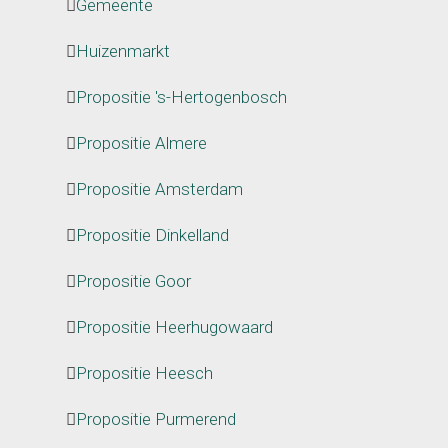
Gemeente
Huizenmarkt
Propositie 's-Hertogenbosch
Propositie Almere
Propositie Amsterdam
Propositie Dinkelland
Propositie Goor
Propositie Heerhugowaard
Propositie Heesch
Propositie Purmerend