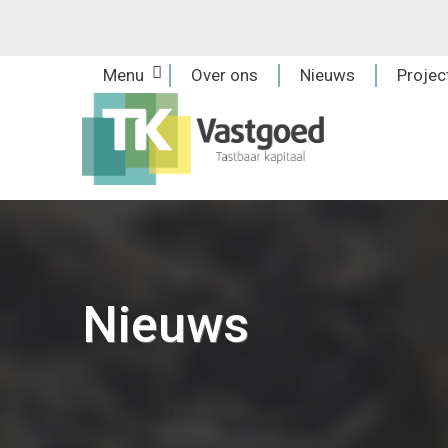
Skip
to
content
Menu
Over ons
Nieuws
Projec
Nieuws