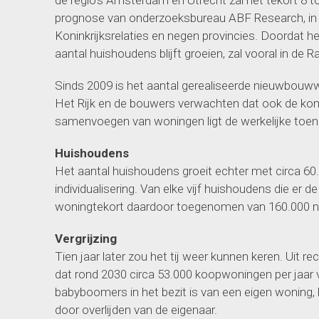
de regio’s Amsterdam en Utrecht zal het tekort 8 t
prognose van onderzoeksbureau ABF Research, in 
Koninkrijksrelaties en negen provincies. Doordat 
aantal huishoudens blijft groeien, zal vooral in d
Sinds 2009 is het aantal gerealiseerde nieuwbouww
Het Rijk en de bouwers verwachten dat ook de kome
samenvoegen van woningen ligt de werkelijke toen
Huishoudens
Het aantal huishoudens groeit echter met circa 
individualisering. Van elke vijf huishoudens die er d
woningtekort daardoor toegenomen van 160.000 n
Vergrijzing
Tien jaar later zou het tij weer kunnen keren. Uit 
dat rond 2030 circa 53.000 koopwoningen per jaar vr
babyboomers in het bezit is van een eigen woning, 
door overlijden van de eigenaar.