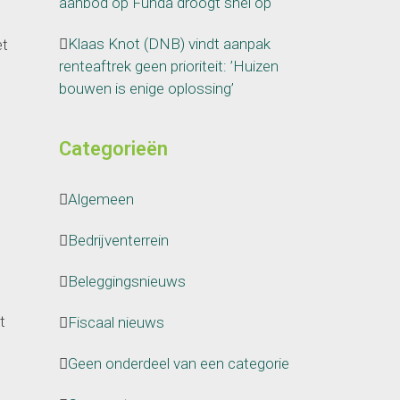
aanbod op Funda droogt snel op
Klaas Knot (DNB) vindt aanpak
et
renteaftrek geen prioriteit: ’Huizen
bouwen is enige oplossing’
Categorieën
Algemeen
Bedrijventerrein
Beleggingsnieuws
t
Fiscaal nieuws
Geen onderdeel van een categorie